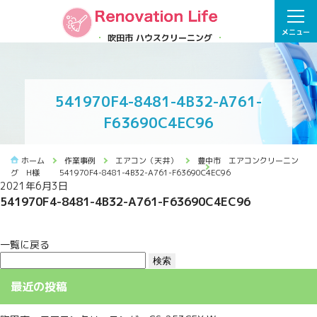
メニュー
吹田市 ハウスクリーニング
541970F4-8481-4B32-A761-
F63690C4EC96
ホーム
作業事例
エアコン（天井）
豊中市 エアコンクリーニン
グ H様
541970F4-8481-4B32-A761-F63690C4EC96
2021年6月3日
541970F4-8481-4B32-A761-F63690C4EC96
一覧に戻る
検
索:
最近の投稿