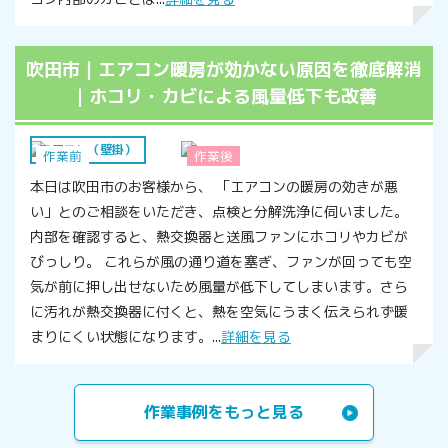
吹田市｜エアコン暖房が効かない原因を徹底解消
｜ホコリ・カビによる風量低下も改善
エアコン（壁掛）
作業前
作業後
本日は吹田市のお客様から、 「エアコンの暖房の効きが悪
い」とのご相談をいただき、点検と分解洗浄に伺いました。
内部を確認すると、熱交換器と送風ファンにホコリやカビが
びっしり。 これらが風の通り道を塞ぎ、ファンが回っても空
気が前に押し出せないため風量が低下してしまいます。さら
に汚れが熱交換器に付くと、熱を空気にうまく伝えられず暖
まりにくい状態になります。...
詳細を見る
作業事例をもっと見る