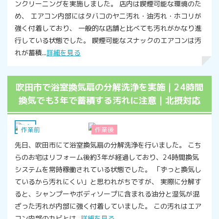
ンクリーニングを実施しました。 店内は喫煙可能な環境のた
め、 エアコン内部にはタバコのヤニ汚れ・油汚れ・ホコリが
強く付着しており、 一般的な店舗と比べても汚れがかなり進
行している状態でした。 喫煙可能なスナックのエアコンは汚
れが蓄積...
詳細を見る
吹田市で浴室換気扇の分解洗浄を実施｜24時間
換気でも3年で蓄積する汚れに注意｜北摂対応
浴室
作業前
作業後
先日、吹田市にて浴室換気扇の分解洗浄を行いました。 こち
らのお宅はリフォーム後約3年が経過しており、24時間換気
システムを常時稼働されている状態でした。 「ずっと換気し
ているから汚れにくい」と思われがちですが、 実際に分解す
ると、シャンプーやボディソープに含まれる油分と湿気が混
ざった汚れが内部に強く付着していました。 この汚れはエア
コン内部のカビとは...
詳細を見る