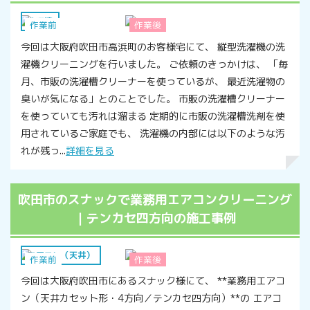
洗濯機
作業前
作業後
今回は大阪府吹田市高浜町のお客様宅にて、 縦型洗濯機の洗
濯機クリーニングを行いました。 ご依頼のきっかけは、 「毎
月、市販の洗濯槽クリーナーを使っているが、 最近洗濯物の
臭いが気になる」とのことでした。 市販の洗濯槽クリーナー
を使っていても汚れは溜まる 定期的に市販の洗濯槽洗剤を使
用されているご家庭でも、 洗濯機の内部には以下のような汚
れが残っ...
詳細を見る
吹田市のスナックで業務用エアコンクリーニング
｜テンカセ四方向の施工事例
エアコン（天井）
作業前
作業後
今回は大阪府吹田市にあるスナック様にて、 **業務用エアコ
ン（天井カセット形・4方向／テンカセ四方向）**の エアコ