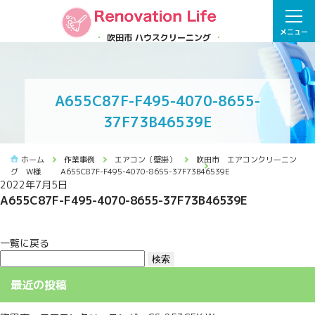
メニュー
吹田市 ハウスクリーニング
A655C87F-F495-4070-8655-
37F73B46539E
ホーム
作業事例
エアコン（壁掛）
吹田市 エアコンクリーニン
グ W様
A655C87F-F495-4070-8655-37F73B46539E
2022年7月5日
A655C87F-F495-4070-8655-37F73B46539E
一覧に戻る
検
索:
最近の投稿