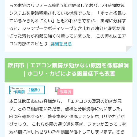
らのお宅はリフォーム後約3年が経過しており、24時間換気
システムを常時稼働されている状態でした。 「ずっと換気し
ているから汚れにくい」と思われがちですが、 実際に分解す
ると、シャンプーやボディソープに含まれる油分と湿気が混
ざった汚れが内部に強く付着していました。 この汚れはエア
コン内部のカビとは...
詳細を見る
吹田市｜エアコン暖房が効かない原因を徹底解消
｜ホコリ・カビによる風量低下も改善
エアコン（壁掛）
作業前
作業後
本日は吹田市のお客様から、 「エアコンの暖房の効きが悪
い」とのご相談をいただき、点検と分解洗浄に伺いました。
内部を確認すると、熱交換器と送風ファンにホコリやカビが
びっしり。 これらが風の通り道を塞ぎ、ファンが回っても空
気が前に押し出せないため風量が低下してしまいます。さら