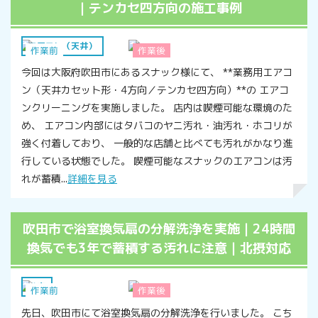
｜テンカセ四方向の施工事例
エアコン（天井）
作業前
作業後
今回は大阪府吹田市にあるスナック様にて、 **業務用エアコ
ン（天井カセット形・4方向／テンカセ四方向）**の エアコ
ンクリーニングを実施しました。 店内は喫煙可能な環境のた
め、 エアコン内部にはタバコのヤニ汚れ・油汚れ・ホコリが
強く付着しており、 一般的な店舗と比べても汚れがかなり進
行している状態でした。 喫煙可能なスナックのエアコンは汚
れが蓄積...
詳細を見る
吹田市で浴室換気扇の分解洗浄を実施｜24時間
換気でも3年で蓄積する汚れに注意｜北摂対応
浴室
作業前
作業後
先日、吹田市にて浴室換気扇の分解洗浄を行いました。 こち