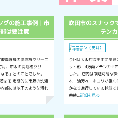
ングの施工事例｜市
吹田市のスナック
内部は要注意
テンカ
エアコン（天井）
作業前
縦型洗濯機の洗濯機クリーニ
今回は大阪府吹田市にあるス
毎月、市販の洗濯槽クリー
ット形・4方向／テンカセ四
になる」とのことでした。
した。 店内は喫煙可能な
溜まる 定期的に市販の洗濯
れ・油汚れ・ホコリが強く
の内部には以下のような汚れ
かなり進行している状態で
蓄積...
詳細を見る