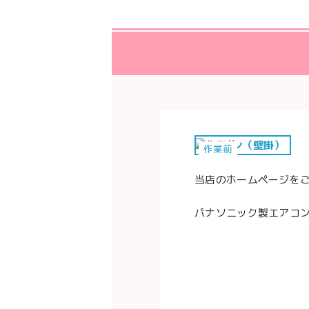
エアコン（壁掛）
作業前
当店のホームページを
パナソニック製エアコ