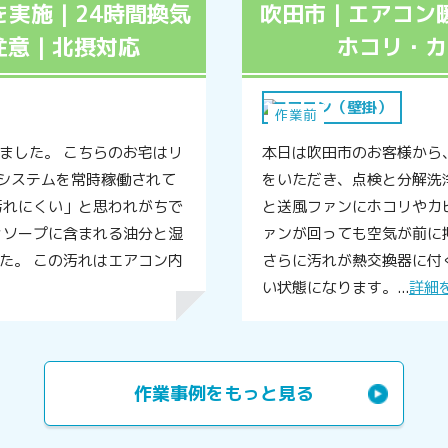
実施｜24時間換気
吹田市｜エアコン
注意｜北摂対応
ホコリ・カ
エアコン（壁掛）
作業前
ました。 こちらのお宅はリ
本日は吹田市のお客様から
気システムを常時稼働されて
をいただき、点検と分解洗
汚れにくい」と思われがちで
と送風ファンにホコリやカ
ィソープに含まれる油分と湿
ァンが回っても空気が前に
た。 この汚れはエアコン内
さらに汚れが熱交換器に付
い状態になります。...
詳細
作業事例をもっと見る