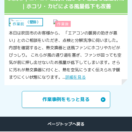
｜ホコリ・カビによる風量低下も改善
エアコン（壁掛）
作業前
作業後
本日は吹田市のお客様から、 「エアコンの暖房の効きが悪
い」とのご相談をいただき、点検と分解洗浄に伺いました。
内部を確認すると、熱交換器と送風ファンにホコリやカビが
びっしり。 これらが風の通り道を塞ぎ、ファンが回っても空
気が前に押し出せないため風量が低下してしまいます。さら
に汚れが熱交換器に付くと、熱を空気にうまく伝えられず暖
まりにくい状態になります。...
詳細を見る
作業事例をもっと見る