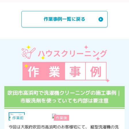
作業事例一覧に戻る
ハウスクリーニング
作
業
事
例
吹田市高浜町で洗濯機クリーニングの施工事例｜
市販洗剤を使っていても内部は要注意
洗濯機
作業前
作業後
今回は大阪府吹田市高浜町のお客様宅にて、 縦型洗濯機の洗