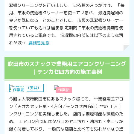
濯機クリーニングを行いました。 ご依頼のきっかけは、 「毎
月、市販の洗濯槽クリーナーを使っているが、 最近洗濯物の
臭いが気になる」とのことでした。 市販の洗濯槽クリーナー
を使っていても汚れは溜まる 定期的に市販の洗濯槽洗剤を使
用されているご家庭でも、 洗濯機の内部には以下のような汚
れが残っ...
詳細を見る
吹田市のスナックで業務用エアコンクリーニング
｜テンカセ四方向の施工事例
エアコン（天井）
作業前
作業後
今回は大阪府吹田市にあるスナック様にて、 **業務用エアコ
ン（天井カセット形・4方向／テンカセ四方向）**の エアコ
ンクリーニングを実施しました。 店内は喫煙可能な環境のた
め、 エアコン内部にはタバコのヤニ汚れ・油汚れ・ホコリが
強く付着しており、 一般的な店舗と比べても汚れがかなり進