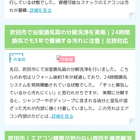
行している状態でした。 喫煙可能なスナックのエアコンは汚
れが蓄積...
詳細を見る
吹田市で浴室換気扇の分解洗浄を実施｜24時間
換気でも3年で蓄積する汚れに注意｜北摂対応
浴室
作業前
作業後
先日、吹田市にて浴室換気扇の分解洗浄を行いました。 こち
らのお宅はリフォーム後約3年が経過しており、24時間換気
システムを常時稼働されている状態でした。 「ずっと換気し
ているから汚れにくい」と思われがちですが、 実際に分解す
ると、シャンプーやボディソープに含まれる油分と湿気が混
ざった汚れが内部に強く付着していました。 この汚れはエア
コン内部のカビとは...
詳細を見る
吹田市｜エアコン暖房が効かない原因を徹底解消