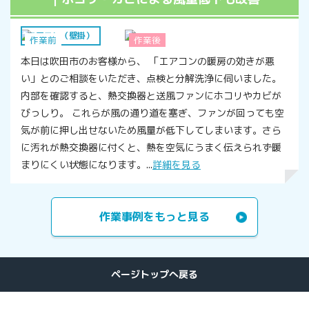
エアコン（壁掛）
作業前
作業後
本日は吹田市のお客様から、 「エアコンの暖房の効きが悪
い」とのご相談をいただき、点検と分解洗浄に伺いました。
内部を確認すると、熱交換器と送風ファンにホコリやカビが
びっしり。 これらが風の通り道を塞ぎ、ファンが回っても空
気が前に押し出せないため風量が低下してしまいます。さら
に汚れが熱交換器に付くと、熱を空気にうまく伝えられず暖
まりにくい状態になります。...
詳細を見る
作業事例をもっと見る