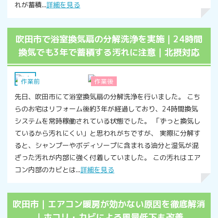
れが蓄積...
詳細を見る
吹田市で浴室換気扇の分解洗浄を実施｜24時間
換気でも3年で蓄積する汚れに注意｜北摂対応
浴室
作業前
作業後
先日、吹田市にて浴室換気扇の分解洗浄を行いました。 こち
らのお宅はリフォーム後約3年が経過しており、24時間換気
システムを常時稼働されている状態でした。 「ずっと換気し
ているから汚れにくい」と思われがちですが、 実際に分解す
ると、シャンプーやボディソープに含まれる油分と湿気が混
ざった汚れが内部に強く付着していました。 この汚れはエア
コン内部のカビとは...
詳細を見る
吹田市｜エアコン暖房が効かない原因を徹底解消
｜ホコリ・カビによる風量低下も改善