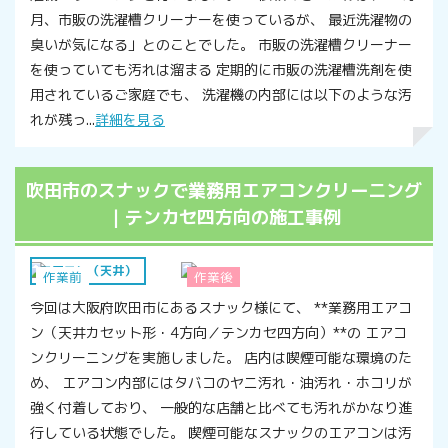
月、市販の洗濯槽クリーナーを使っているが、 最近洗濯物の
臭いが気になる」とのことでした。 市販の洗濯槽クリーナー
を使っていても汚れは溜まる 定期的に市販の洗濯槽洗剤を使
用されているご家庭でも、 洗濯機の内部には以下のような汚
れが残っ...
詳細を見る
吹田市のスナックで業務用エアコンクリーニング
｜テンカセ四方向の施工事例
エアコン（天井）
作業前
作業後
今回は大阪府吹田市にあるスナック様にて、 **業務用エアコ
ン（天井カセット形・4方向／テンカセ四方向）**の エアコ
ンクリーニングを実施しました。 店内は喫煙可能な環境のた
め、 エアコン内部にはタバコのヤニ汚れ・油汚れ・ホコリが
強く付着しており、 一般的な店舗と比べても汚れがかなり進
行している状態でした。 喫煙可能なスナックのエアコンは汚