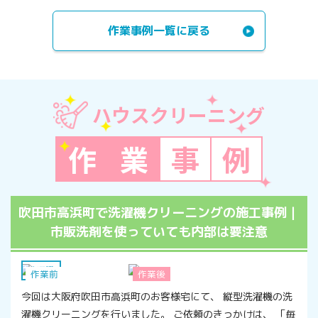
作業事例一覧に戻る
ハウスクリーニング
作
業
事
例
吹田市高浜町で洗濯機クリーニングの施工事例｜
市販洗剤を使っていても内部は要注意
洗濯機
作業前
作業後
今回は大阪府吹田市高浜町のお客様宅にて、 縦型洗濯機の洗
濯機クリーニングを行いました。 ご依頼のきっかけは、 「毎