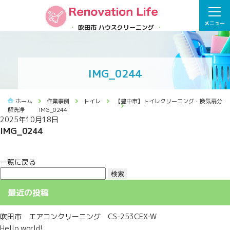
メニュー
吹田市 ハウスクリーニング
IMG_0244
ホーム
作業事例
トイレ
【豊中市】トイレクリーニング・換気扇分
解洗浄
IMG_0244
2025年10月18日
IMG_0244
一覧に戻る
検
索:
最近の投稿
吹田市 エアコンクリーニング CS-253CEX-W
Hello world!