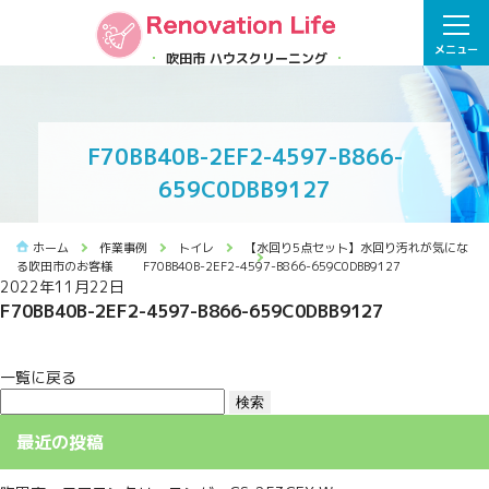
メニュー
吹田市 ハウスクリーニング
F70BB40B-2EF2-4597-B866-
659C0DBB9127
ホーム
作業事例
トイレ
【水回り5点セット】水回り汚れが気にな
る吹田市のお客様
F70BB40B-2EF2-4597-B866-659C0DBB9127
2022年11月22日
F70BB40B-2EF2-4597-B866-659C0DBB9127
一覧に戻る
検
索:
最近の投稿