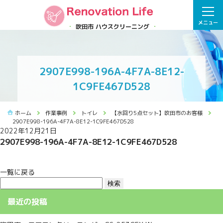
メニュー
吹田市 ハウスクリーニング
2907E998-196A-4F7A-8E12-
1C9FE467D528
ホーム
作業事例
トイレ
【水回り5点セット】吹田市のお客様
2907E998-196A-4F7A-8E12-1C9FE467D528
2022年12月21日
2907E998-196A-4F7A-8E12-1C9FE467D528
一覧に戻る
検
索:
最近の投稿