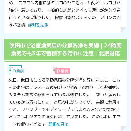
め、 エアコン内部にはタバコのヤニ汚れ・油汚れ・ホコリが
強く付着しており、 一般的な店舗と比べても汚れがかなり進
行している状態でした。 喫煙可能なスナックのエアコンは汚
れが蓄積...
詳細を見る
吹田市で浴室換気扇の分解洗浄を実施｜24時間
換気でも3年で蓄積する汚れに注意｜北摂対応
浴室
作業前
作業後
先日、吹田市にて浴室換気扇の分解洗浄を行いました。 こち
らのお宅はリフォーム後約3年が経過しており、24時間換気
システムを常時稼働されている状態でした。 「ずっと換気し
ているから汚れにくい」と思われがちですが、 実際に分解す
ると、シャンプーやボディソープに含まれる油分と湿気が混
ざった汚れが内部に強く付着していました。 この汚れはエア
コン内部のカビとは...
詳細を見る