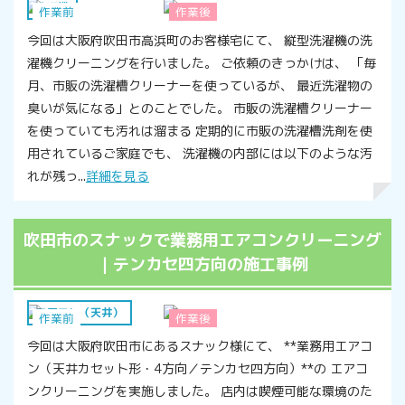
洗濯機
作業前
作業後
今回は大阪府吹田市高浜町のお客様宅にて、 縦型洗濯機の洗
濯機クリーニングを行いました。 ご依頼のきっかけは、 「毎
月、市販の洗濯槽クリーナーを使っているが、 最近洗濯物の
臭いが気になる」とのことでした。 市販の洗濯槽クリーナー
を使っていても汚れは溜まる 定期的に市販の洗濯槽洗剤を使
用されているご家庭でも、 洗濯機の内部には以下のような汚
れが残っ...
詳細を見る
吹田市のスナックで業務用エアコンクリーニング
｜テンカセ四方向の施工事例
エアコン（天井）
作業前
作業後
今回は大阪府吹田市にあるスナック様にて、 **業務用エアコ
ン（天井カセット形・4方向／テンカセ四方向）**の エアコ
ンクリーニングを実施しました。 店内は喫煙可能な環境のた