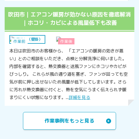
吹田市｜エアコン暖房が効かない原因を徹底解消
｜ホコリ・カビによる風量低下も改善
エアコン（壁掛）
作業前
作業後
本日は吹田市のお客様から、 「エアコンの暖房の効きが悪
い」とのご相談をいただき、点検と分解洗浄に伺いました。
内部を確認すると、熱交換器と送風ファンにホコリやカビが
びっしり。 これらが風の通り道を塞ぎ、ファンが回っても空
気が前に押し出せないため風量が低下してしまいます。さら
に汚れが熱交換器に付くと、熱を空気にうまく伝えられず暖
まりにくい状態になります。...
詳細を見る
作業事例をもっと見る